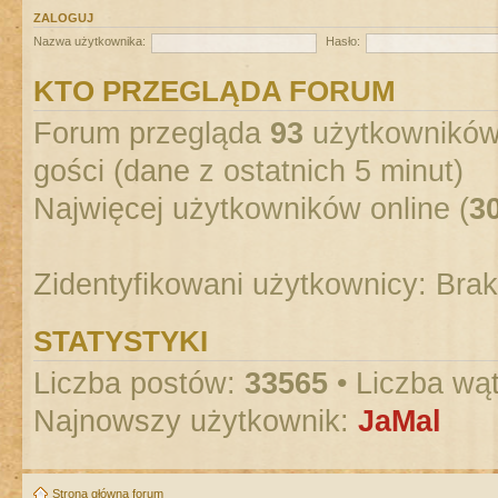
ZALOGUJ
Nazwa użytkownika:
Hasło:
KTO PRZEGLĄDA FORUM
Forum przegląda
93
użytkowników :
gości (dane z ostatnich 5 minut)
Najwięcej użytkowników online (
3
Zidentyfikowani użytkownicy: Bra
STATYSTYKI
Liczba postów:
33565
• Liczba wą
Najnowszy użytkownik:
JaMal
Strona główna forum