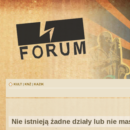
KULT
|
KNŻ
|
KAZIK
Nie istnieją żadne działy lub nie m