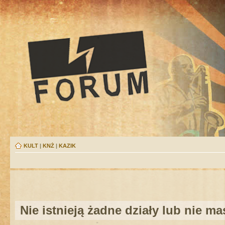
KULT
|
KNŻ
|
KAZIK
Nie istnieją żadne działy lub nie m