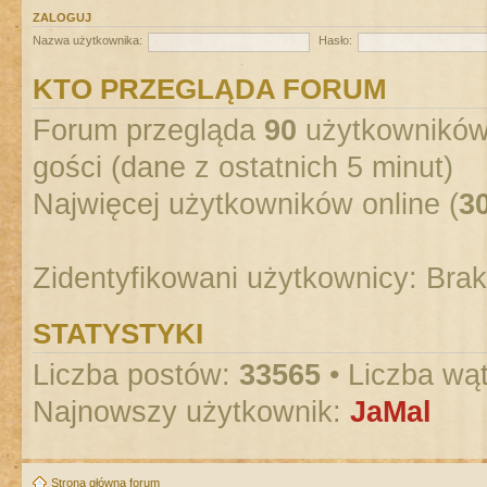
ZALOGUJ
Nazwa użytkownika:
Hasło:
KTO PRZEGLĄDA FORUM
Forum przegląda
90
użytkowników :
gości (dane z ostatnich 5 minut)
Najwięcej użytkowników online (
3
Zidentyfikowani użytkownicy: Bra
STATYSTYKI
Liczba postów:
33565
• Liczba wą
Najnowszy użytkownik:
JaMal
Strona główna forum