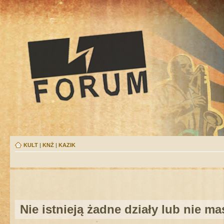
KULT
|
KNŻ
|
KAZIK
Nie istnieją żadne działy lub nie m