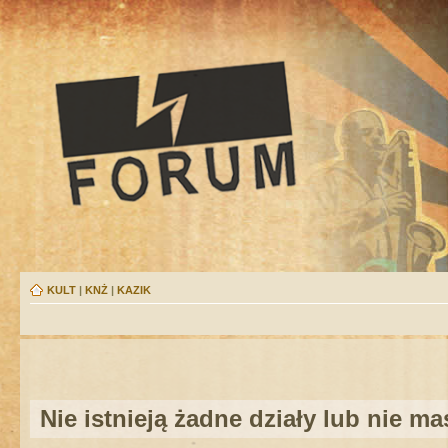
KULT
|
KNŻ
|
KAZIK
Nie istnieją żadne działy lub nie m