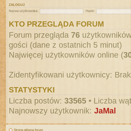
ZALOGUJ
Nazwa użytkownika:
Hasło:
KTO PRZEGLĄDA FORUM
Forum przegląda
76
użytkowników :
gości (dane z ostatnich 5 minut)
Najwięcej użytkowników online (
3
Zidentyfikowani użytkownicy: Bra
STATYSTYKI
Liczba postów:
33565
• Liczba wą
Najnowszy użytkownik:
JaMal
Strona główna forum