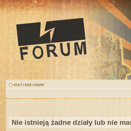
KULT
|
KNŻ
|
KAZIK
Nie istnieją żadne działy lub nie m