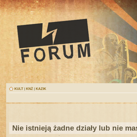
KULT
|
KNŻ
|
KAZIK
Nie istnieją żadne działy lub nie m