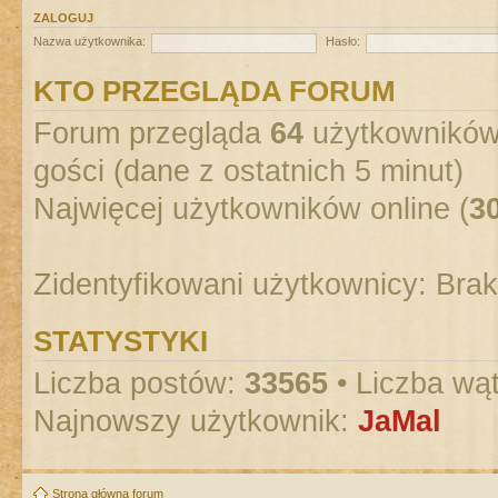
ZALOGUJ
Nazwa użytkownika:
Hasło:
KTO PRZEGLĄDA FORUM
Forum przegląda
64
użytkowników :
gości (dane z ostatnich 5 minut)
Najwięcej użytkowników online (
3
Zidentyfikowani użytkownicy: Bra
STATYSTYKI
Liczba postów:
33565
• Liczba wą
Najnowszy użytkownik:
JaMal
Strona główna forum