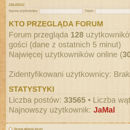
ZALOGUJ
Nazwa użytkownika:
Hasło:
KTO PRZEGLĄDA FORUM
Forum przegląda
128
użytkowników
gości (dane z ostatnich 5 minut)
Najwięcej użytkowników online (
3
Zidentyfikowani użytkownicy: Bra
STATYSTYKI
Liczba postów:
33565
• Liczba wą
Najnowszy użytkownik:
JaMal
Strona główna forum