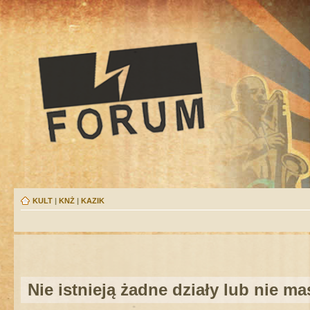
KULT
|
KNŻ
|
KAZIK
Nie istnieją żadne działy lub nie m