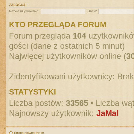
ZALOGUJ
Nazwa użytkownika:
Hasło:
KTO PRZEGLĄDA FORUM
Forum przegląda
104
użytkowników
gości (dane z ostatnich 5 minut)
Najwięcej użytkowników online (
3
Zidentyfikowani użytkownicy: Bra
STATYSTYKI
Liczba postów:
33565
• Liczba wą
Najnowszy użytkownik:
JaMal
Strona główna forum