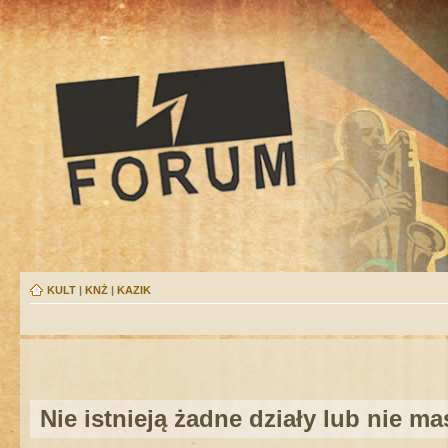
KULT
|
KNŻ
|
KAZIK
Nie istnieją żadne działy lub nie m