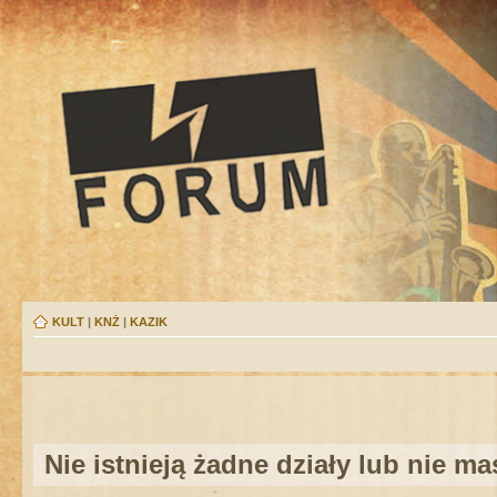
KULT
|
KNŻ
|
KAZIK
Nie istnieją żadne działy lub nie m