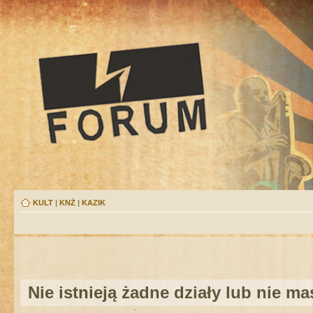
KULT
|
KNŻ
|
KAZIK
Nie istnieją żadne działy lub nie m