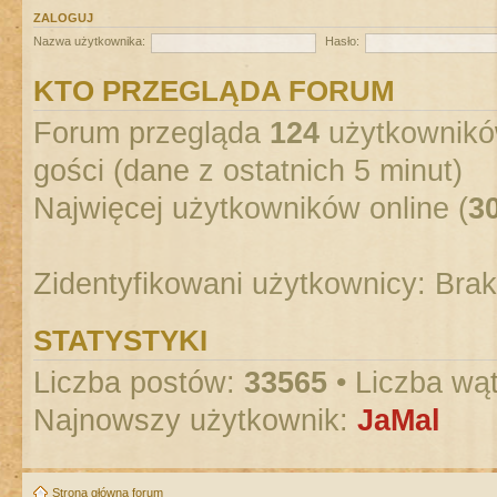
ZALOGUJ
Nazwa użytkownika:
Hasło:
KTO PRZEGLĄDA FORUM
Forum przegląda
124
użytkowników
gości (dane z ostatnich 5 minut)
Najwięcej użytkowników online (
3
Zidentyfikowani użytkownicy: Bra
STATYSTYKI
Liczba postów:
33565
• Liczba wą
Najnowszy użytkownik:
JaMal
Strona główna forum