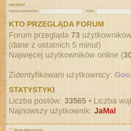
ZALOGUJ
Nazwa użytkownika:
Hasło:
KTO PRZEGLĄDA FORUM
Forum przegląda
73
użytkowników :
(dane z ostatnich 5 minut)
Najwięcej użytkowników online (
3
Zidentyfikowani użytkownicy:
Goog
STATYSTYKI
Liczba postów:
33565
• Liczba wą
Najnowszy użytkownik:
JaMal
Strona główna forum