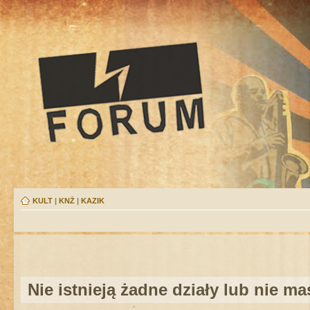
KULT
|
KNŻ
|
KAZIK
Nie istnieją żadne działy lub nie m