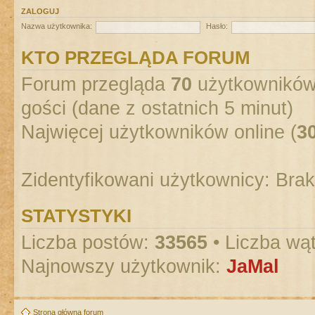
ZALOGUJ
Nazwa użytkownika:
Hasło:
KTO PRZEGLĄDA FORUM
Forum przegląda
70
użytkowników :
gości (dane z ostatnich 5 minut)
Najwięcej użytkowników online (
3
Zidentyfikowani użytkownicy: Bra
STATYSTYKI
Liczba postów:
33565
• Liczba wą
Najnowszy użytkownik:
JaMal
Strona główna forum