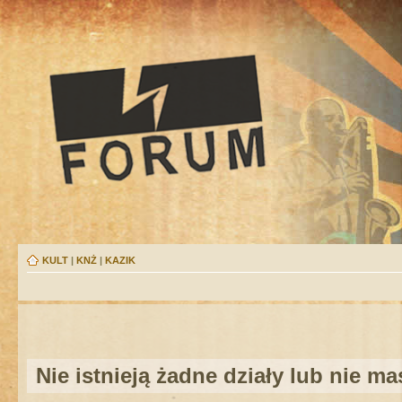
KULT
|
KNŻ
|
KAZIK
Nie istnieją żadne działy lub nie m