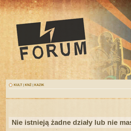
KULT
|
KNŻ
|
KAZIK
Nie istnieją żadne działy lub nie m