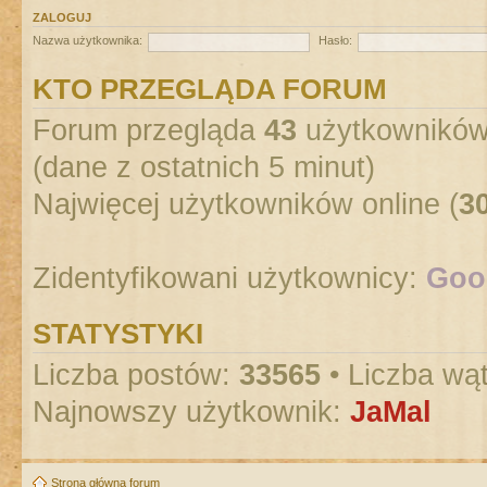
ZALOGUJ
Nazwa użytkownika:
Hasło:
KTO PRZEGLĄDA FORUM
Forum przegląda
43
użytkowników :
(dane z ostatnich 5 minut)
Najwięcej użytkowników online (
3
Zidentyfikowani użytkownicy:
Goog
STATYSTYKI
Liczba postów:
33565
• Liczba wą
Najnowszy użytkownik:
JaMal
Strona główna forum