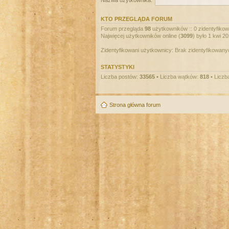
Nazwa użytkownika:
KTO PRZEGLĄDA FORUM
Forum przegląda
98
użytkowników :: 0 zidentyfikowa
Najwięcej użytkowników online (
3099
) było 1 kwi 2
Zidentyfikowani użytkownicy: Brak zidentyfikowan
STATYSTYKI
Liczba postów:
33565
• Liczba wątków:
818
• Liczb
Strona główna forum