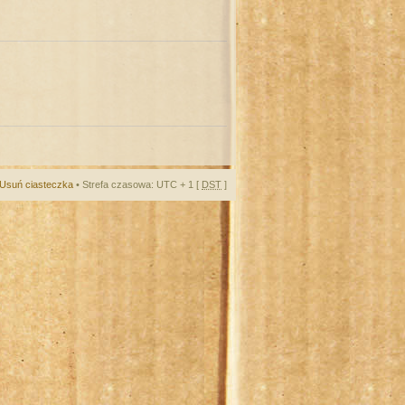
Usuń ciasteczka
• Strefa czasowa: UTC + 1 [
DST
]