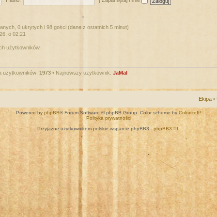
Hasło:
|
Zapamiętaj mnie
nych, 0 ukrytych i 98 gości (dane z ostatnich 5 minut)
026, o 02:21
ych użytkowników
a użytkowników:
1973
• Najnowszy użytkownik:
JaMal
Ekipa
•
Powered by
phpBB
® Forum Software © phpBB Group. Color scheme by
ColorizeIt!
Polityka prywatności
Przyjazne użytkownikom polskie wsparcie phpBB3 -
phpBB3.PL