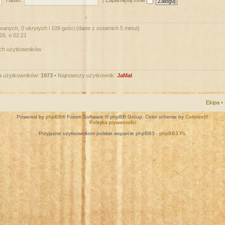
Hasło:
|
Zapamiętaj mnie
wanych, 0 ukrytych i 109 gości (dane z ostatnich 5 minut)
026, o 02:21
ych użytkowników
a użytkowników:
1973
• Najnowszy użytkownik:
JaMal
Ekipa
•
Powered by
phpBB
® Forum Software © phpBB Group. Color scheme by
ColorizeIt!
Polityka prywatności
Przyjazne użytkownikom polskie wsparcie phpBB3 -
phpBB3.PL