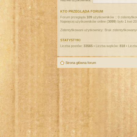
Nazwa użytkownika:
KTO PRZEGLĄDA FORUM
Forum przegląda
109
użytkowników :: 0 zidentyfiko
Najwięcej użytkowników online (
3099
) było 1 kwi 2
Zidentyfikowani użytkownicy: Brak zidentyfikowan
STATYSTYKI
Liczba postów:
33565
• Liczba wątków:
818
• Liczb
Strona główna forum