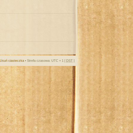
Usuń ciasteczka
• Strefa czasowa: UTC + 1 [
DST
]