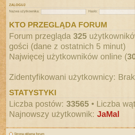
ZALOGUJ
Nazwa użytkownika:
Hasło:
KTO PRZEGLĄDA FORUM
Forum przegląda
325
użytkowników
gości (dane z ostatnich 5 minut)
Najwięcej użytkowników online (
3
Zidentyfikowani użytkownicy: Bra
STATYSTYKI
Liczba postów:
33565
• Liczba wą
Najnowszy użytkownik:
JaMal
Strona główna forum