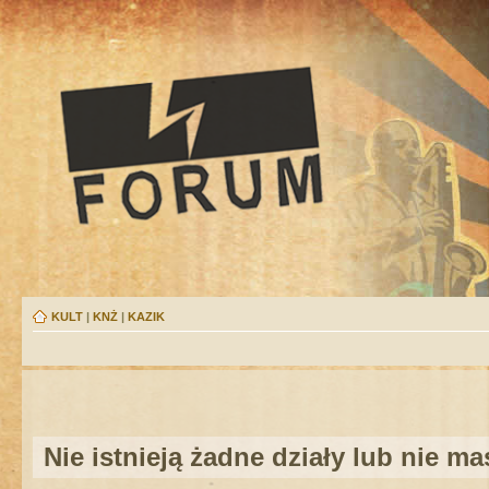
KULT
|
KNŻ
|
KAZIK
Nie istnieją żadne działy lub nie m