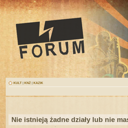
KULT
|
KNŻ
|
KAZIK
Nie istnieją żadne działy lub nie m