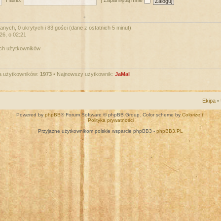
Hasło:
|
Zapamiętaj mnie
nych, 0 ukrytych i 83 gości (dane z ostatnich 5 minut)
026, o 02:21
ych użytkowników
a użytkowników:
1973
• Najnowszy użytkownik:
JaMal
Ekipa
•
Powered by
phpBB
® Forum Software © phpBB Group. Color scheme by
ColorizeIt!
Polityka prywatności
Przyjazne użytkownikom polskie wsparcie phpBB3 -
phpBB3.PL