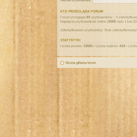
Nazwa użytkownika:
KTO PRZEGLĄDA FORUM
Forum przegląda
83
użytkowników :: 0 zidentyfikowa
Najwięcej użytkowników online (
3099
) było 1 kwi 2
Zidentyfikowani użytkownicy: Brak zidentyfikowan
STATYSTYKI
Liczba postów:
33565
• Liczba wątków:
818
• Liczb
Strona główna forum