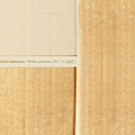
Usuń ciasteczka
• Strefa czasowa: UTC + 1 [
DST
]