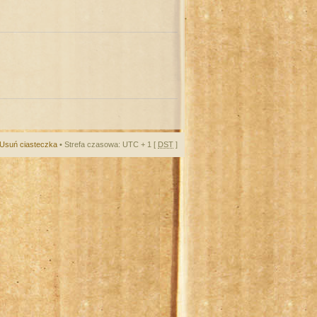
Usuń ciasteczka
• Strefa czasowa: UTC + 1 [
DST
]