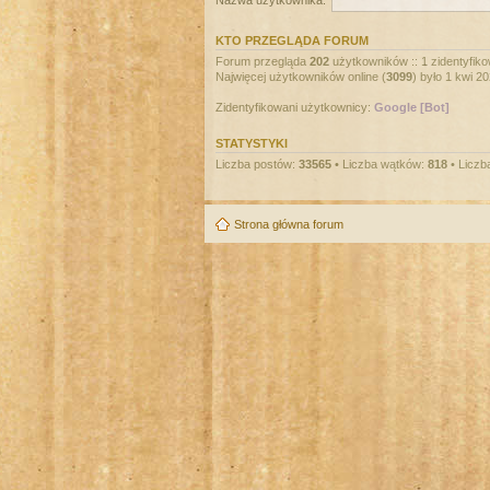
Nazwa użytkownika:
KTO PRZEGLĄDA FORUM
Forum przegląda
202
użytkowników :: 1 zidentyfiko
Najwięcej użytkowników online (
3099
) było 1 kwi 2
Zidentyfikowani użytkownicy:
Google [Bot]
STATYSTYKI
Liczba postów:
33565
• Liczba wątków:
818
• Liczb
Strona główna forum