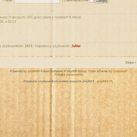
Hasło:
|
Zapamiętaj mnie
wany, 0 ukrytych i 201 gości (dane z ostatnich 5 minut)
026, o 02:21
a użytkowników:
1973
• Najnowszy użytkownik:
JaMal
Ekipa
•
Powered by
phpBB
® Forum Software © phpBB Group. Color scheme by
ColorizeIt!
Polityka prywatności
Przyjazne użytkownikom polskie wsparcie phpBB3 -
phpBB3.PL