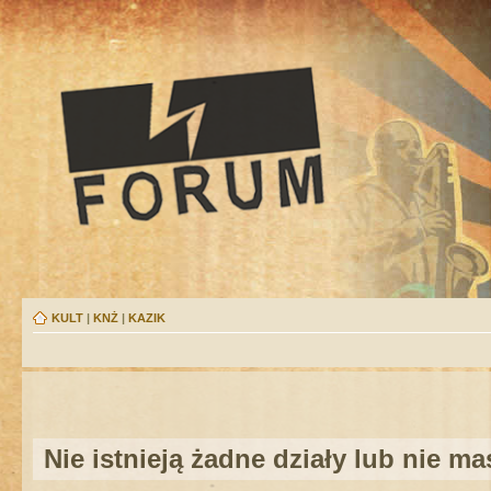
KULT
|
KNŻ
|
KAZIK
Nie istnieją żadne działy lub nie m