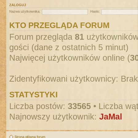
ZALOGUJ
Nazwa użytkownika:
Hasło:
KTO PRZEGLĄDA FORUM
Forum przegląda
81
użytkowników :
gości (dane z ostatnich 5 minut)
Najwięcej użytkowników online (
3
Zidentyfikowani użytkownicy: Bra
STATYSTYKI
Liczba postów:
33565
• Liczba wą
Najnowszy użytkownik:
JaMal
Strona główna forum