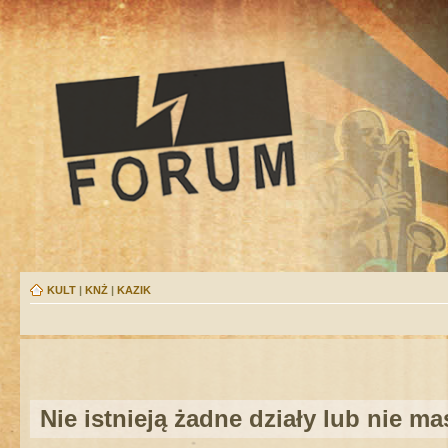
KULT
|
KNŻ
|
KAZIK
Nie istnieją żadne działy lub nie m