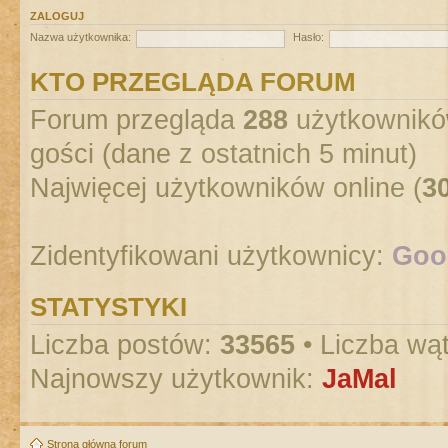
ZALOGUJ
Nazwa użytkownika:
Hasło:
KTO PRZEGLĄDA FORUM
Forum przegląda
288
użytkowników
gości (dane z ostatnich 5 minut)
Najwięcej użytkowników online (
3
Zidentyfikowani użytkownicy:
Goog
STATYSTYKI
Liczba postów:
33565
• Liczba wą
Najnowszy użytkownik:
JaMal
Strona główna forum