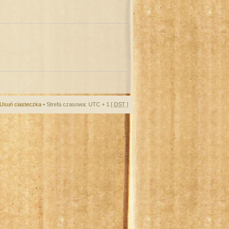
Usuń ciasteczka
• Strefa czasowa: UTC + 1 [
DST
]