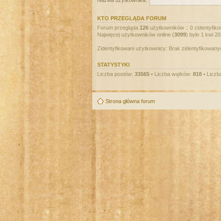
Nazwa użytkownika:
KTO PRZEGLĄDA FORUM
Forum przegląda
126
użytkowników :: 0 zidentyfiko
Najwięcej użytkowników online (
3099
) było 1 kwi 2
Zidentyfikowani użytkownicy: Brak zidentyfikowan
STATYSTYKI
Liczba postów:
33565
• Liczba wątków:
818
• Liczb
Strona główna forum