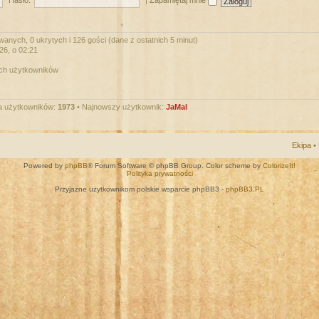
Hasło:
|
Zapamiętaj mnie
wanych, 0 ukrytych i 126 gości (dane z ostatnich 5 minut)
026, o 02:21
ych użytkowników
a użytkowników:
1973
• Najnowszy użytkownik:
JaMal
Ekipa
•
Powered by
phpBB
® Forum Software © phpBB Group. Color scheme by
ColorizeIt!
Polityka prywatności
Przyjazne użytkownikom polskie wsparcie phpBB3 -
phpBB3.PL