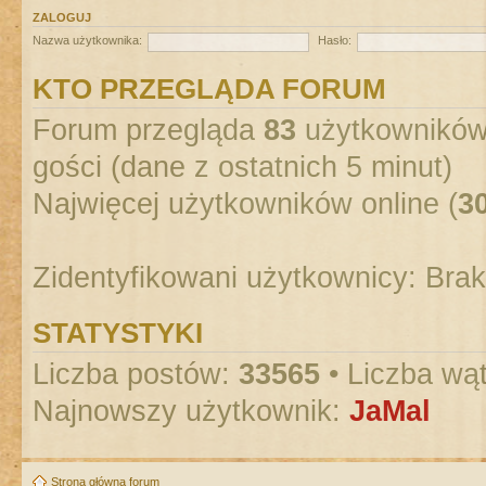
ZALOGUJ
Nazwa użytkownika:
Hasło:
KTO PRZEGLĄDA FORUM
Forum przegląda
83
użytkowników :
gości (dane z ostatnich 5 minut)
Najwięcej użytkowników online (
3
Zidentyfikowani użytkownicy: Bra
STATYSTYKI
Liczba postów:
33565
• Liczba wą
Najnowszy użytkownik:
JaMal
Strona główna forum