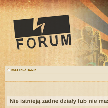
KULT
|
KNŻ
|
KAZIK
Nie istnieją żadne działy lub nie m