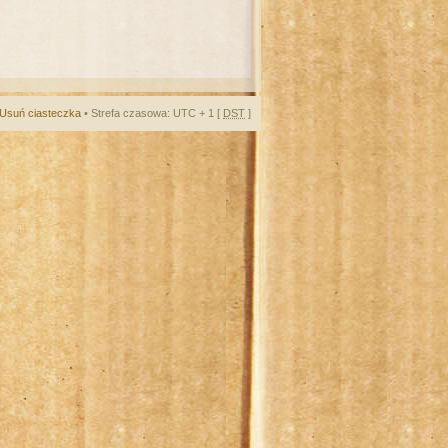
Usuń ciasteczka
• Strefa czasowa: UTC + 1 [
DST
]