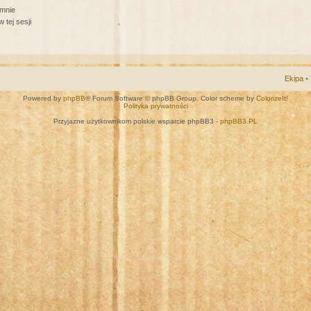
 mnie
 tej sesji
Ekipa
•
Powered by
phpBB
® Forum Software © phpBB Group. Color scheme by
ColorizeIt!
Polityka prywatności
Przyjazne użytkownikom polskie wsparcie phpBB3 -
phpBB3.PL