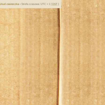
Usuń ciasteczka
• Strefa czasowa: UTC + 1 [
DST
]