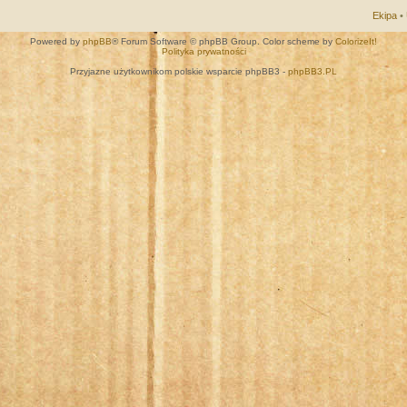
Ekipa
•
Powered by
phpBB
® Forum Software © phpBB Group. Color scheme by
ColorizeIt!
Polityka prywatności
Przyjazne użytkownikom polskie wsparcie phpBB3 -
phpBB3.PL