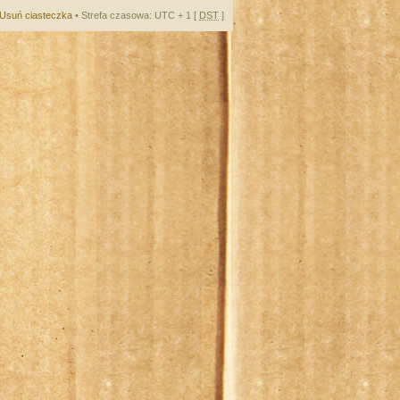
Usuń ciasteczka
• Strefa czasowa: UTC + 1 [
DST
]