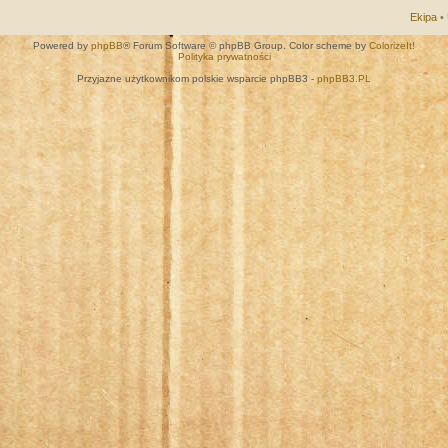
Ekipa
•
Powered by
phpBB
® Forum Software © phpBB Group. Color scheme by
ColorizeIt!
Polityka prywatności
Przyjazne użytkownikom polskie wsparcie phpBB3 -
phpBB3.PL