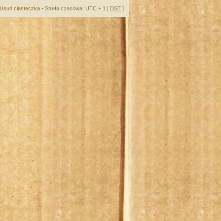
Usuń ciasteczka
• Strefa czasowa: UTC + 1 [
DST
]