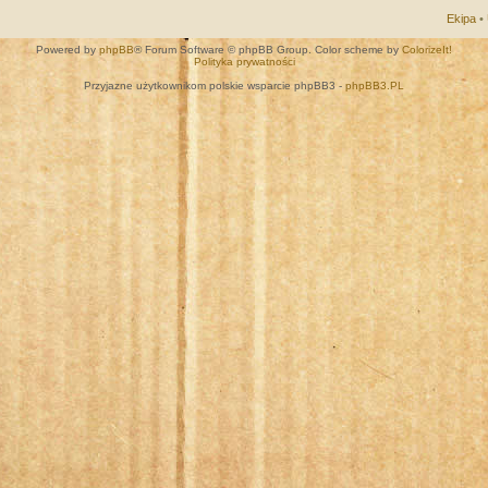
Ekipa
•
Powered by
phpBB
® Forum Software © phpBB Group. Color scheme by
ColorizeIt!
Polityka prywatności
Przyjazne użytkownikom polskie wsparcie phpBB3 -
phpBB3.PL