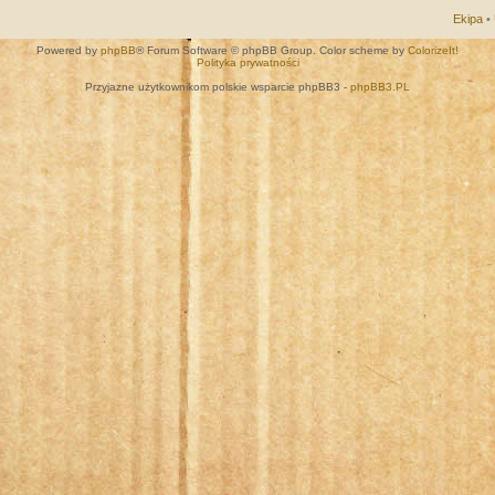
Ekipa
•
Powered by
phpBB
® Forum Software © phpBB Group. Color scheme by
ColorizeIt!
Polityka prywatności
Przyjazne użytkownikom polskie wsparcie phpBB3 -
phpBB3.PL