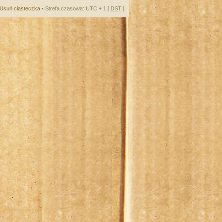
Usuń ciasteczka
• Strefa czasowa: UTC + 1 [
DST
]