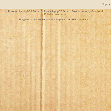
Ekipa
•
Powered by
phpBB
® Forum Software © phpBB Group. Color scheme by
ColorizeIt!
Polityka prywatności
Przyjazne użytkownikom polskie wsparcie phpBB3 -
phpBB3.PL