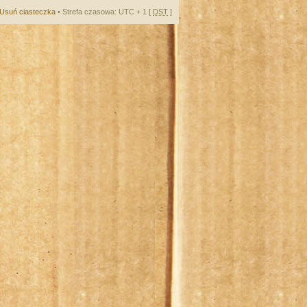
Usuń ciasteczka
• Strefa czasowa: UTC + 1 [
DST
]