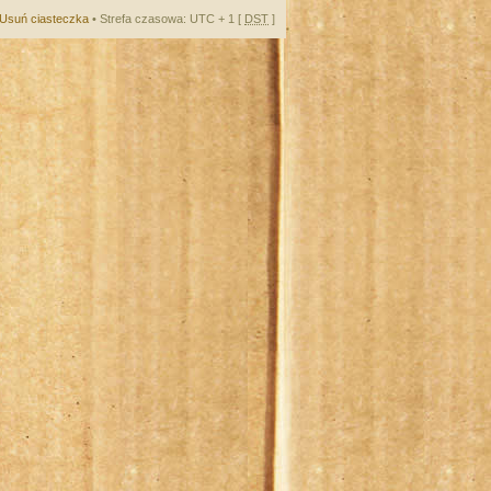
Usuń ciasteczka
• Strefa czasowa: UTC + 1 [
DST
]