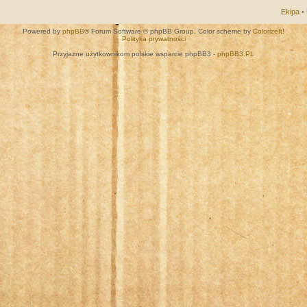
Ekipa
•
Powered by
phpBB
® Forum Software © phpBB Group. Color scheme by
ColorizeIt!
Polityka prywatności
Przyjazne użytkownikom polskie wsparcie phpBB3 -
phpBB3.PL