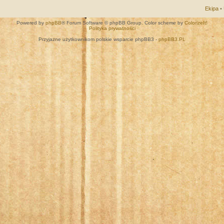
Ekipa
•
Powered by
phpBB
® Forum Software © phpBB Group. Color scheme by
ColorizeIt!
Polityka prywatności
Przyjazne użytkownikom polskie wsparcie phpBB3 -
phpBB3.PL