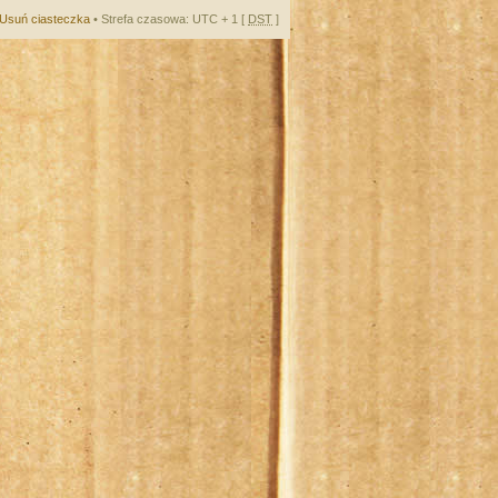
Usuń ciasteczka
• Strefa czasowa: UTC + 1 [
DST
]