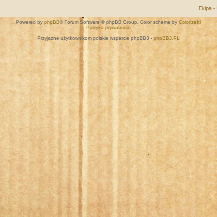
Ekipa
•
Powered by
phpBB
® Forum Software © phpBB Group. Color scheme by
ColorizeIt!
Polityka prywatności
Przyjazne użytkownikom polskie wsparcie phpBB3 -
phpBB3.PL