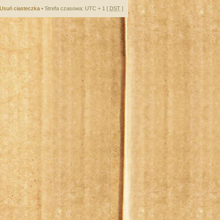
Usuń ciasteczka
• Strefa czasowa: UTC + 1 [
DST
]