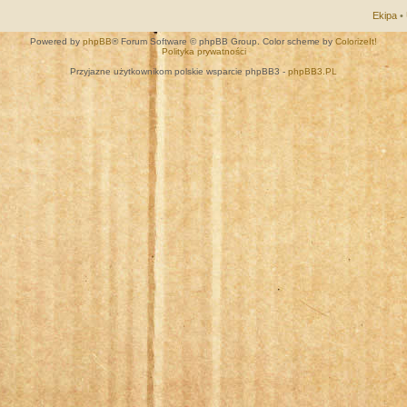
Ekipa
•
Powered by
phpBB
® Forum Software © phpBB Group. Color scheme by
ColorizeIt!
Polityka prywatności
Przyjazne użytkownikom polskie wsparcie phpBB3 -
phpBB3.PL