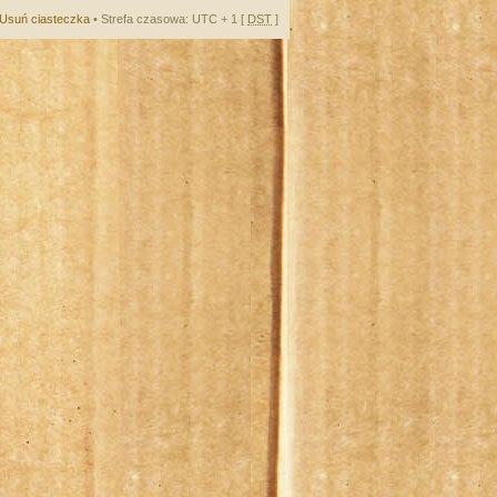
Usuń ciasteczka
• Strefa czasowa: UTC + 1 [
DST
]