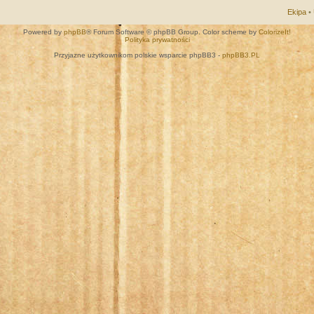
Ekipa
•
Powered by
phpBB
® Forum Software © phpBB Group. Color scheme by
ColorizeIt!
Polityka prywatności
Przyjazne użytkownikom polskie wsparcie phpBB3 -
phpBB3.PL