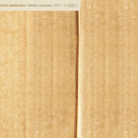
Usuń ciasteczka
• Strefa czasowa: UTC + 1 [
DST
]