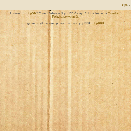
Ekipa
•
Powered by
phpBB
® Forum Software © phpBB Group. Color scheme by
ColorizeIt!
Polityka prywatności
Przyjazne użytkownikom polskie wsparcie phpBB3 -
phpBB3.PL