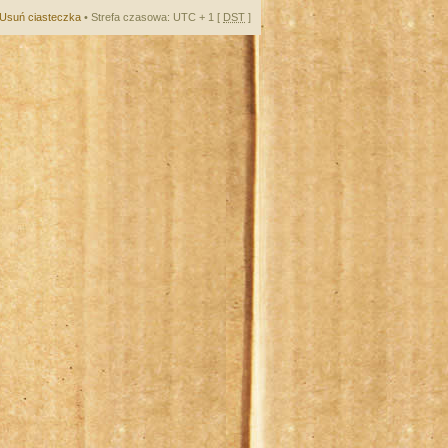
Usuń ciasteczka
• Strefa czasowa: UTC + 1 [
DST
]