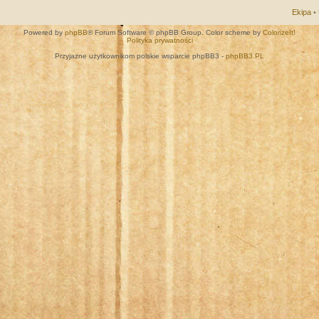
Ekipa
•
Powered by
phpBB
® Forum Software © phpBB Group. Color scheme by
ColorizeIt!
Polityka prywatności
Przyjazne użytkownikom polskie wsparcie phpBB3 -
phpBB3.PL