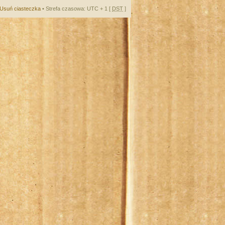
Usuń ciasteczka
• Strefa czasowa: UTC + 1 [
DST
]