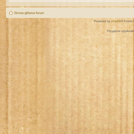
Strona główna forum
Powered by
phpBB
® Forum 
Przyjazne użytkown