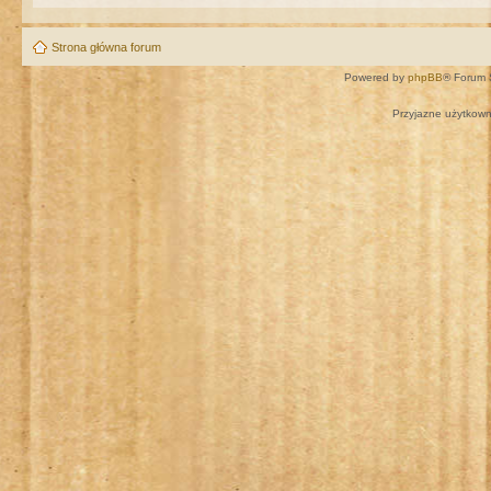
Strona główna forum
Powered by
phpBB
® Forum 
Przyjazne użytkown