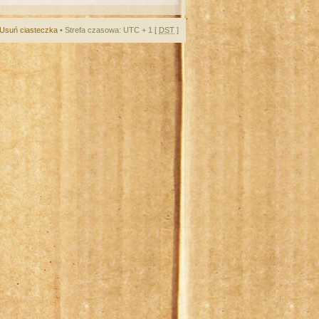
Usuń ciasteczka
• Strefa czasowa: UTC + 1 [
DST
]