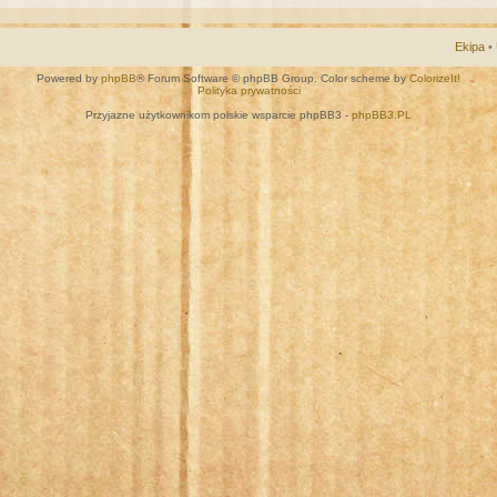
Ekipa
•
Powered by
phpBB
® Forum Software © phpBB Group. Color scheme by
ColorizeIt!
Polityka prywatności
Przyjazne użytkownikom polskie wsparcie phpBB3 -
phpBB3.PL