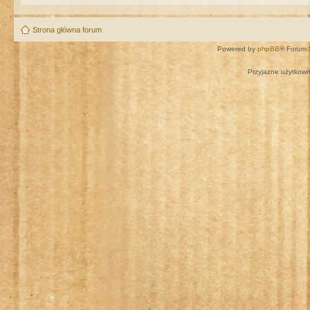
Strona główna forum
Powered by
phpBB
® Forum 
Przyjazne użytkown