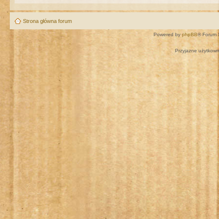
Strona główna forum
Powered by
phpBB
® Forum 
Przyjazne użytkown