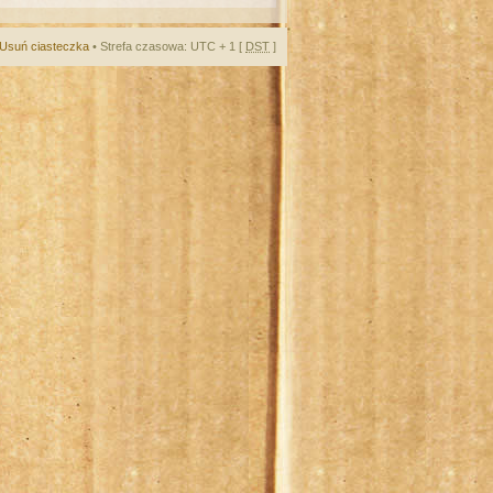
Usuń ciasteczka
• Strefa czasowa: UTC + 1 [
DST
]