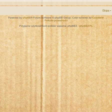
Ekipa
•
Powered by
phpBB
® Forum Software © phpBB Group. Color scheme by
ColorizeIt!
Polityka prywatności
Przyjazne użytkownikom polskie wsparcie phpBB3 -
phpBB3.PL