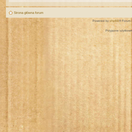
Strona główna forum
Powered by
phpBB
® Forum 
Przyjazne użytkown