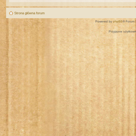
Strona główna forum
Powered by
phpBB
® Forum 
Przyjazne użytkown