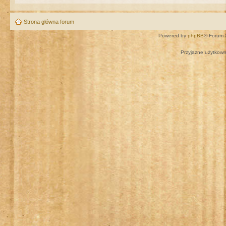
Strona główna forum
Powered by
phpBB
® Forum 
Przyjazne użytkown