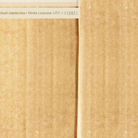
Usuń ciasteczka
• Strefa czasowa: UTC + 1 [
DST
]