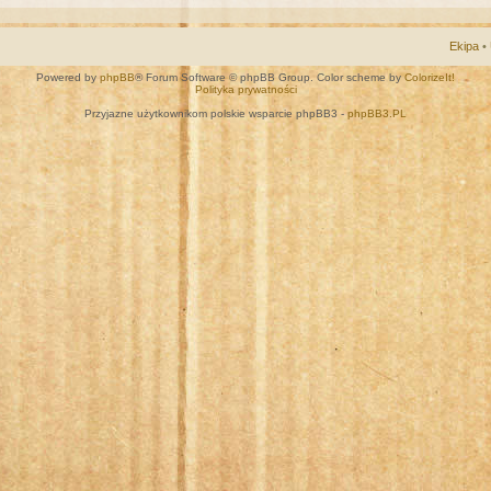
Ekipa
•
Powered by
phpBB
® Forum Software © phpBB Group. Color scheme by
ColorizeIt!
Polityka prywatności
Przyjazne użytkownikom polskie wsparcie phpBB3 -
phpBB3.PL