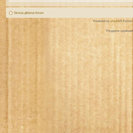
Strona główna forum
Powered by
phpBB
® Forum 
Przyjazne użytkown