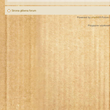
Strona główna forum
Powered by
phpBB
® Forum 
Przyjazne użytkown