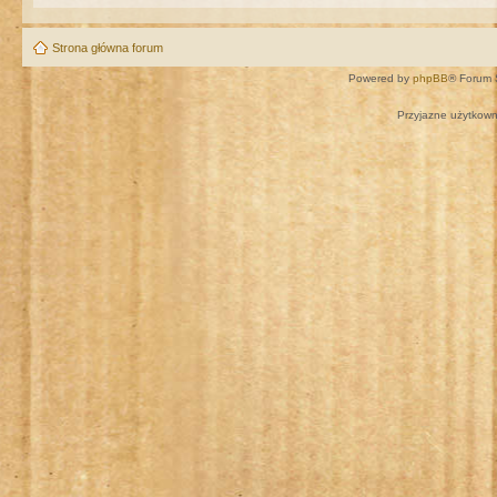
Strona główna forum
Powered by
phpBB
® Forum 
Przyjazne użytkown