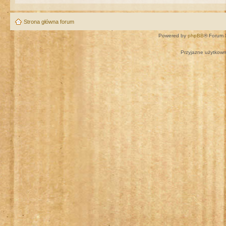
Strona główna forum
Powered by
phpBB
® Forum 
Przyjazne użytkown